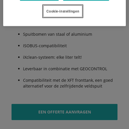
De voordelen:
Cookie-instellingen
Spuitbomen van staal of aluminium
ISOBUS-compatibiliteit
iXclean-systeem: elke liter telt!
Leverbaar in combinatie met GEOCONTROL
Compatibiliteit met de XFT fronttank, een goed
alternatief voor de zelfrijdende veldspuit
EEN OFFERTE AANVRAGEN