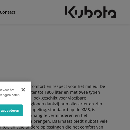
Contact
tiem gebruikerscomfort en respect voor het milieu. De
t voor het
houd van 1000 liter tot 1800 liter en met twee typen
tingprojecten.
ter. De pompen, ook geschikt voor vloeibare
den tijdens drooglopen dankzij hun oliecarter en zijn
e automatische koppeling, standaard op de XMS, is
s accepteren
chine om de overhang te verminderen en het
 bij de tractor te brengen. Daarnaast biedt Kubota vele
ROL en vele andere oplossingen die het comfort van