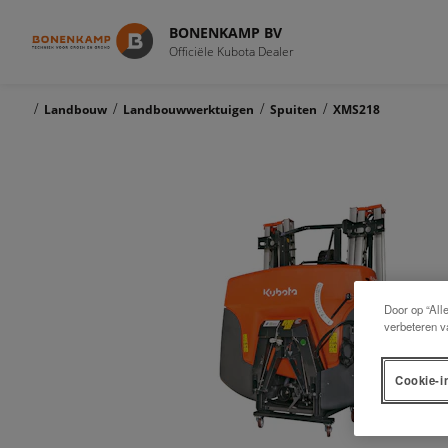
BONENKAMP BV
Officiële Kubota Dealer
/
/
/
/
Landbouw
Landbouwwerktuigen
Spuiten
XMS218
Door op “All
verbeteren v
Cookie-i