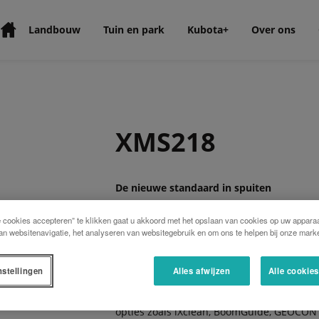
Landbouw
Tuin en park
Kubota+
Over ons
XMS218
De nieuwe standaard in spuiten
Het XMS 2 model is ontwikkeld voor een ul
e cookies accepteren” te klikken gaat u akkoord met het opslaan van cookies op uw apparaa
XMS 2 serie is verkrijgbaar met een tankin
an websitenavigatie, het analyseren van websitegebruik en om ons te helpen bij onze marke
spuitbomen (HOSA en HC) van 15 tot 30 me
meststoffen, zullen geen slijtage ondervin
beschikbaar in 150, 200 en 260 l / min. D
nstellingen
Alles afwijzen
Alle cookie
geïntegreerd in het frame van de spuitma
zwaartepunt van de spuit zo dicht mogelijk
opties zoals iXclean, BoomGuide, GEOCONT