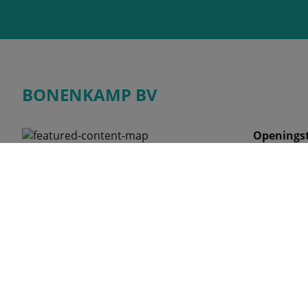
BONENKAMP BV
Openingst
Maandag
Tinbergenlaan 9
Dinsdag
3401 MT, IJSSELSTEIN
Woensdag
Nederland
Donderdag
Vrijdag
Zaterdag
Telefoon