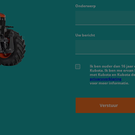
Onderwerp
Uw bericht
Ik ben ouder dan 16 jaar
Kubota. Ik ben me ervan
met Kubota en Kubota de
privacyverklaring
voor meer informatie.
Verstuur