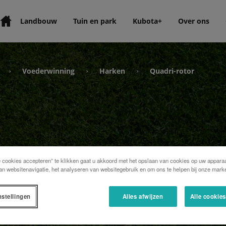
Landbouw
Tuin en park
Kubota+
Over ons
Voederwinning
Harken
Quadri-rotor
›
›
›
e cookies accepteren” te klikken gaat u akkoord met het opslaan van cookies op uw apparaa
an websitenavigatie, het analyseren van websitegebruik en om ons te helpen bij onze marke
nstellingen
Alles afwijzen
Alle cookie